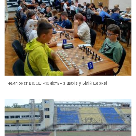
Чемпіонат ДЮСШ «Юність» з шахів у Білій Церкві