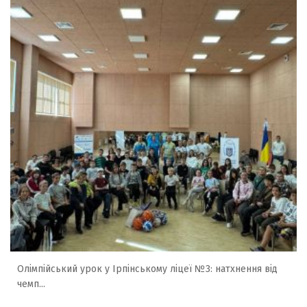
Олімпійський урок у Ірпінському ліцеї №3: натхнення від
чемп...