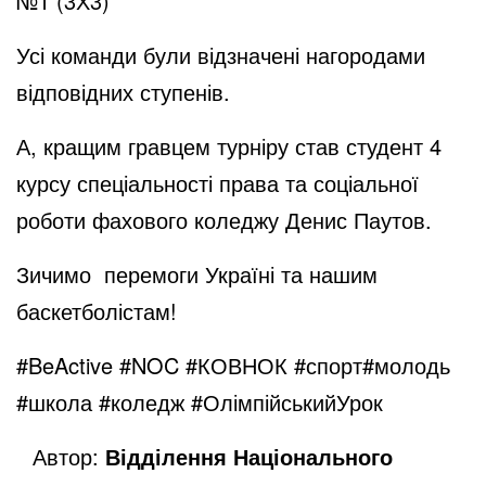
№1 (3Х3)
Усі команди були відзначені нагородами
відповідних ступенів.
А, кращим гравцем турніру став студент 4
курсу спеціальності права та соціальної
роботи фахового коледжу Денис Паутов.
Зичимо перемоги Україні та нашим
баскетболістам!
#BeActive #NOC #КОВНОК #спорт#молодь
#школа #коледж #ОлімпійськийУрок
Автор:
Відділення Національного