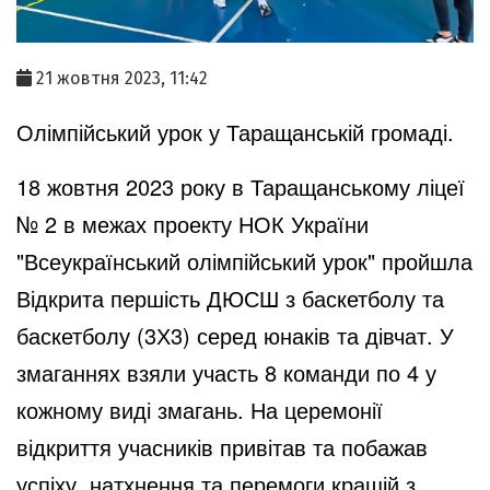
21 жовтня 2023, 11:42
Олімпійський урок у Таращанській громаді.
18 жовтня 2023 року в Таращанському ліцеї
№ 2 в межах проекту НОК України
"Всеукраїнський олімпійський урок" пройшла
Відкрита першість ДЮСШ з баскетболу та
баскетболу (3Х3) серед юнаків та дівчат. У
змаганнях взяли участь 8 команди по 4 у
кожному виді змагань. На церемонії
відкриття учасників привітав та побажав
успіху, натхнення та перемоги кращій з