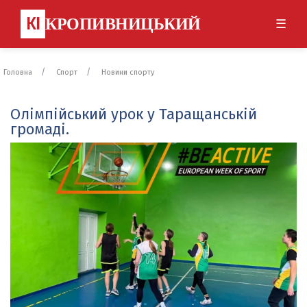
КІ
КРОПИВНИЦЬКИЙ
☰
Головна
Спорт
Новини спорту
Олімпійський урок у Таращанській
громаді.