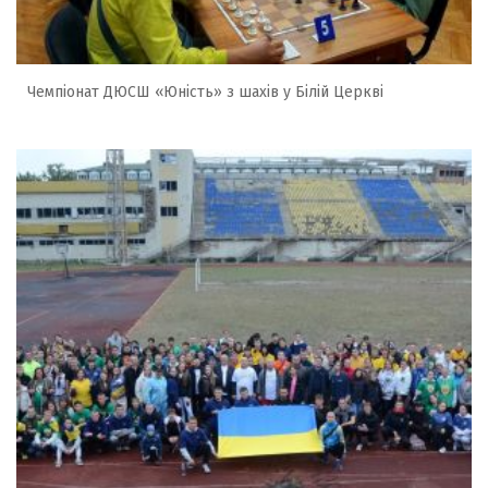
Чемпіонат ДЮСШ «Юність» з шахів у Білій Церкві