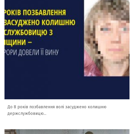
До 8 років позбавлення волі засуджено колишню
держслужбовицю...