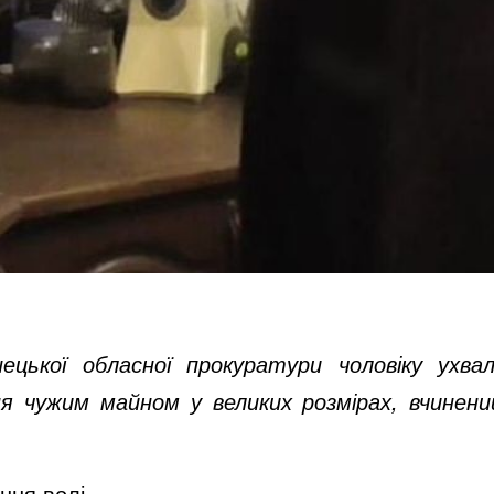
нецької обласної прокуратури чоловіку ухва
 чужим майном у великих розмірах, вчинений
ння волі.