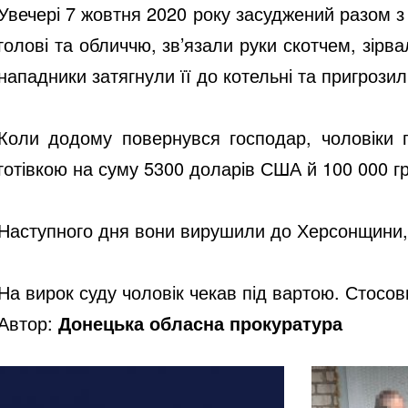
Увечері 7 жовтня 2020 року засуджений разом з
голові та обличчю, зв’язали руки скотчем, зірв
нападники затягнули її до котельні та пригроз
Коли додому повернувся господар, чоловіки 
готівкою на суму 5300 доларів США й 100 000 гр
Наступного дня вони вирушили до Херсонщини, д
На вирок суду чоловік чекав під вартою. Стосов
Автор:
Донецька обласна прокуратура