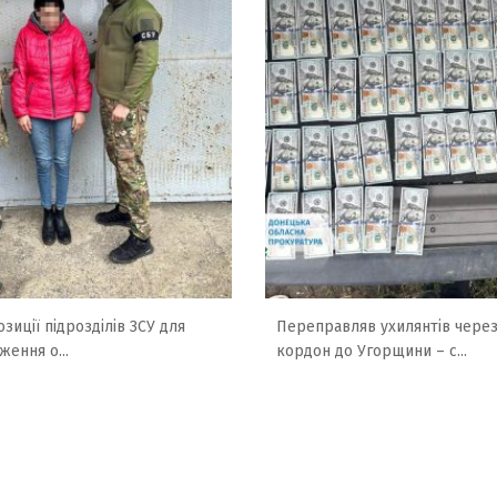
зиції підрозділів ЗСУ для
Переправляв ухилянтів чере
ження о...
кордон до Угорщини – с...