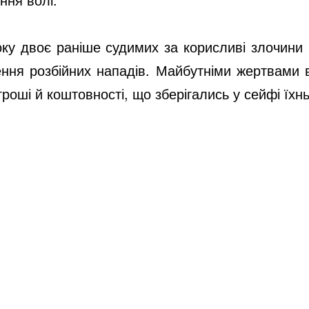
оку двоє раніше судимих за корисливі злочин
ння розбійних нападів. Майбутніми жертвами 
роші й коштовності, що зберігались у сейфі їхн