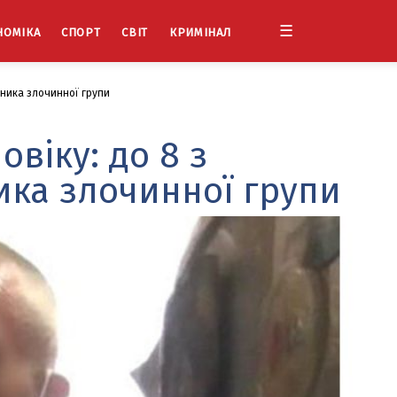
☰
НОМІКА
СПОРТ
СВІТ
КРИМІНАЛ
сника злочинної групи
віку: до 8 з
ика злочинної групи