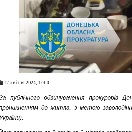
12 квітня 2024, 12:00
За публічного обвинувачення прокурорів До
проникненням до житла, з метою заволодіння
України).
Його засуджено до 8 років та 6 місяців позбавле