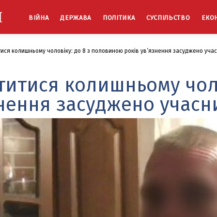
Й
ВІЙНА
ДЕРЖАВА
ПОЛІТИКА
СУСПІЛЬСТВО
ЕКО
ися колишньому чоловіку: до 8 з половиною років ув’язнення засуджено уча
титися колишньому чоло
нення засуджено учасн