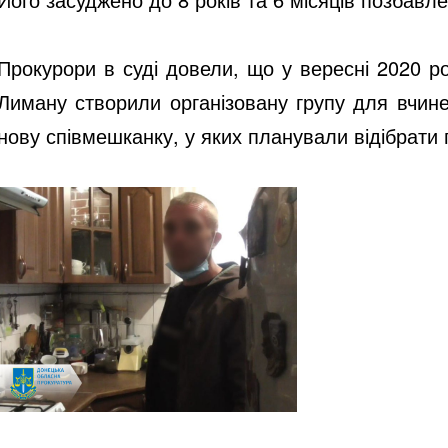
Прокурори в суді довели, що у вересні 2020 р
Лиману створили організовану групу для вчине
нову співмешканку, у яких планували відібрати г