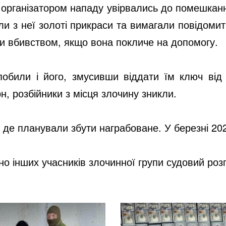
 організатором нападу увірвались до помешканн
али з неї золоті прикраси та вимагали повідом
или вбивством, якщо вона покличе на допомогу.
побили і його, змусивши віддати їм ключ ві
н, розбійники з місця злочину зникли.
е планували збути награбоване. У березні 202
но інших учасників злочинної групи судовий роз