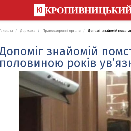
КРОПИВНИЦЬКИ
КІ
Головна
Держава
Правоохоронні органи
Допоміг знайомій помстит
Допоміг знайомій помс
половиною років ув’яз