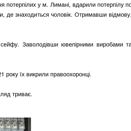
я потерпілих у м. Лимані, вдарили потерпілу п
ити, де знаходиться чоловік. Отримавши відмову
д сейфу. Заволодівши ювелірними виробами т
1 року їх викрили правоохоронці.
гляд триває.