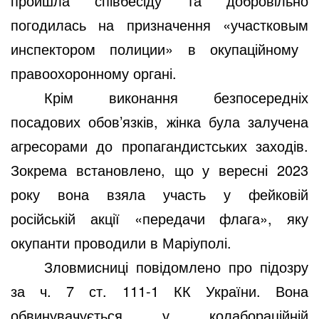
пройшла співбесіду та добровільно
погодилась на призначення «участков
ым
инспектором полиции» в окупаційному
правоохоронному органі
.
Крім виконання безпосередніх
посадових обов’язків, жінка була залучена
агресорами до пропагандистських заходів.
Зокрема встановлено, що у вересні 2023
року вона взяла участь у фейковій
російській акції «передачи флага», яку
окупанти проводили в Маріуполі.
Зловмисниці повідомлено про підозру
за
ч. 7 ст. 111-1 КК України. Вона
обвинувачується у колабораційній