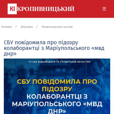
КІ
КРОПИВНИЦЬКИЙ
☰
Головна
Держава
Правоохоронні органи
СБУ повідомила про підозру
колаборантці з Маріупольського «мвд
днр»