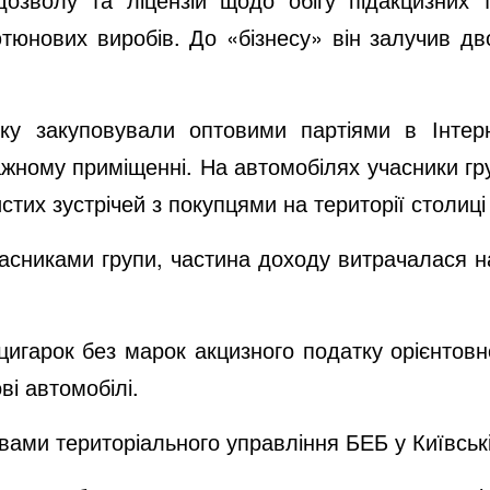
тюнових виробів. До «бізнесу» він залучив дв
ку закуповували оптовими партіями в Інтерн
жному приміщенні. На автомобілях учасники груп
стих зустрічей з покупцями на території столиці 
асниками групи, частина доходу витрачалася н
цигарок без марок акцизного податку орієнтов
ві автомобілі.
ами територіального управління БЕБ у Київські