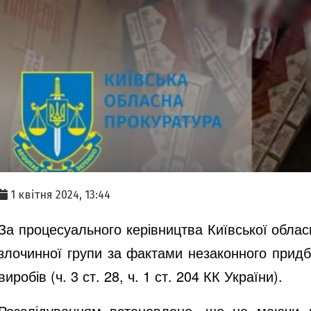
1 квітня 2024, 13:44
За процесуального керівництва Київської облас
злочинної групи за фактами незаконного придб
виробів (ч. 3 ст. 28, ч. 1 ст. 204 КК України).
Розслідуванням встановлено, що не маючи до