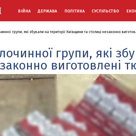
Й
ВІЙНА
ДЕРЖАВА
ПОЛІТИКА
СУСПІЛЬСТВО
ЕКО
инної групи, які збували на території Київщини та столиці незаконно вигото
лочинної групи, які збу
езаконно виготовлені 