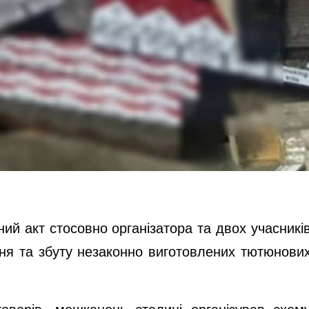
ий акт стосовно організатора та двох учасникі
ння та збуту незаконно виготовлених тютюнови
оварів, мешканець столиці організував схем