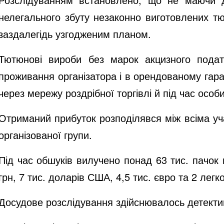
нелегального збуту незаконно виготовлених тю
заздалегідь узгодженим планом.
Тютюнові вироби без марок акцизного подат
проживання організатора і в орендованому гара
через мережу роздрібної торгівлі й під час особи
Отриманий прибуток розподілявся між всіма уч
організованої групи.
Під час обшуків вилучено понад 63 тис. пачок 
грн, 7 тис. доларів США, 4,5 тис. євро та 2 легко
Досудове розслідування здійснювалось детектив