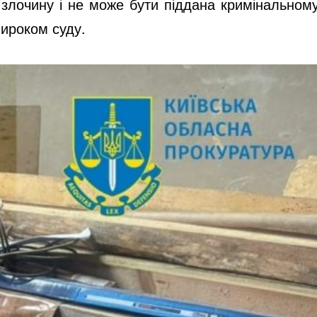
і злочину і не може бути піддана кримінальном
вироком суду.