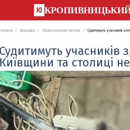
КРОПИВНИЦЬКИ
КІ
Головна
Держава
Правоохоронні органи
Судитимуть учасників злоч
Судитимуть учасників з
Київщини та столиці н