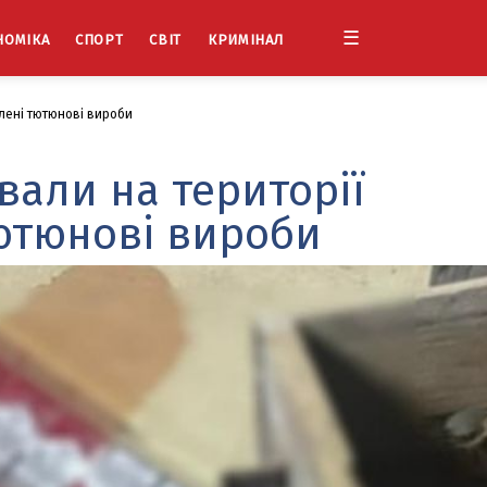
☰
НОМІКА
СПОРТ
СВІТ
КРИМІНАЛ
влені тютюнові вироби
вали на території
тютюнові вироби