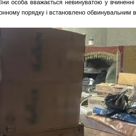
раїни особа вважається невинуватою у вчиненн
конному порядку і встановлено обвинувальним 