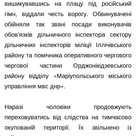
вишикувавшись на плацу під російський
гімн, віддали честь ворогу. Обвинувачені
обійняли так звані посади виконувачів
обов’язків дільничного інспектора сектору
дільничних інспекторів міліції Іллічівського
району та помічника оперативного чергового
чергової частини Орджонікідзевського
району відділу «Маріупольського міського
управління мвс днр».
Наразі чоловіки продовжують
переховуватись від слідства на тимчасово
окупованій території. Їх звільнено із