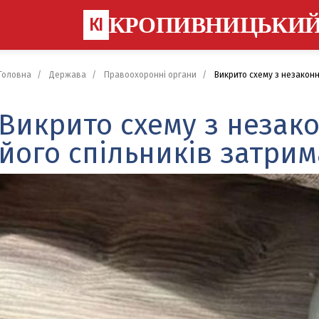
КРОПИВНИЦЬКИ
КІ
Головна
Держава
Правоохоронні органи
Викрито схему з незаконно
Викрито схему з незако
його спільників затри