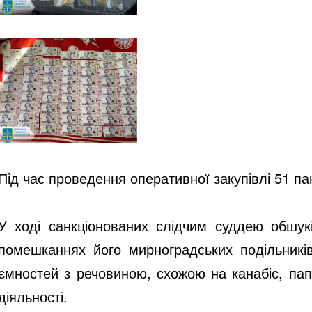
Під час проведення оперативної закупівлі 51 па
У ході санкціонованих слідчим суддею обшук
помешканнях його мирноградських подільників
ємностей з речовиною, схожою на канабіс, пап
діяльності.