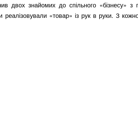
ив двох знайомих до спільного «бізнесу» з пі
 реалізовували «товар» із рук в руки. З кожн