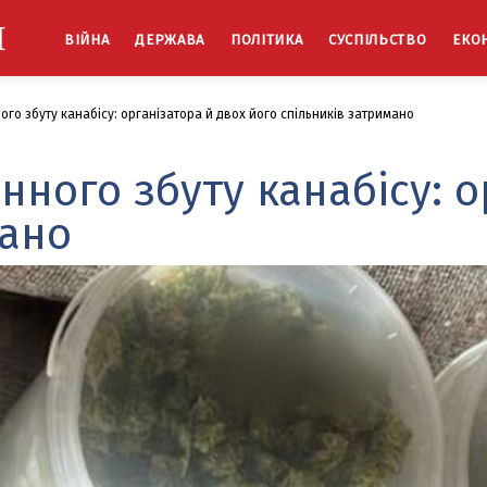
Й
ВІЙНА
ДЕРЖАВА
ПОЛІТИКА
СУСПІЛЬСТВО
ЕКО
го збуту канабісу: організатора й двох його спільників затримано
нного збуту канабісу: о
мано