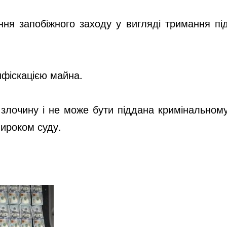
ння запобіжного заходу у вигляді тримання пі
онфіскацією майна.
і злочину і не може бути піддана кримінальном
вироком суду.