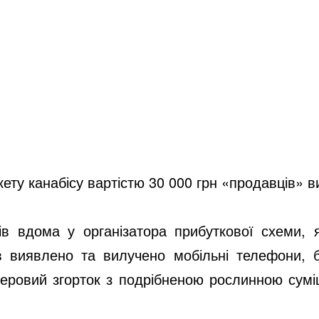
кету канабісу вартістю 30 000 грн «продавців» в
ів вдома у організатора прибуткової схеми, 
 виявлено та вилучено мобільні телефони, ба
еровий згорток з подрібненою рослинною сумі