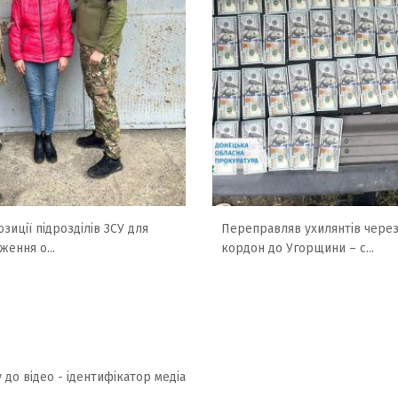
зиції підрозділів ЗСУ для
Переправляв ухилянтів чере
ження о...
кордон до Угорщини – с...
 до відео - ідентифікатор медіа