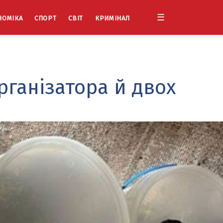
☰
НОМІКА
СПОРТ
СВІТ
КРИМІНАЛ
рганізатора й двох