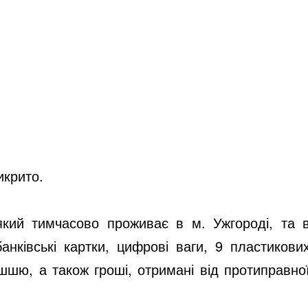
икрито.
який тимчасово проживає в м. Ужгороді, та 
нківські картки, цифрові ваги, 9 пластикови
шшю, а також гроші, отримані від протиправно