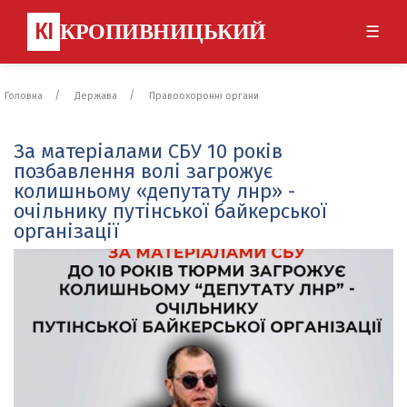
КІ
КРОПИВНИЦЬКИЙ
☰
Головна
Держава
Правоохоронні органи
За матеріалами СБУ 10 років
позбавлення волі загрожує
колишньому «депутату лнр» -
очільнику путінської байкерської
організації