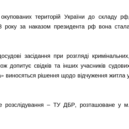
 окупованих територій України до складу рф
23 року за наказом президента рф вона стал
осудові засідання при розгляді кримінальних
кож допитує свідків та інших учасників судови
ва» виносяться рішення щодо відчуження житла 
ве розслідування – ТУ ДБР, розташоване у м