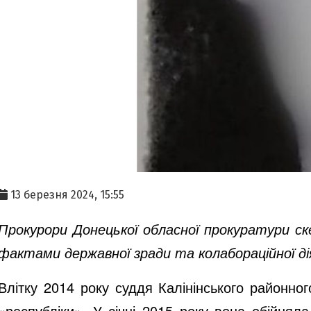
13 березня 2024, 15:55
Прокурори Донецької обласної прокуратури ск
фактами державної зради та колабораційної діяль
Влітку 2014 року суддя Калінінського районно
«республіки». У січні 2015 року вона обійнял