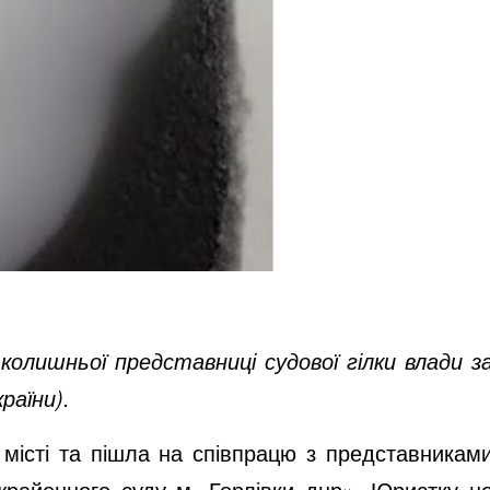
олишньої представниці судової гілки влади з
раїни).
 місті та пішла на співпрацю з представникам
іжрайонного суду м. Горлівки днр». Юристку н