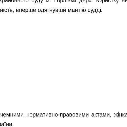
ність, вперше одягнувши мантію судді.
ікчемними нормативно-правовими актами, жінк
раїни.