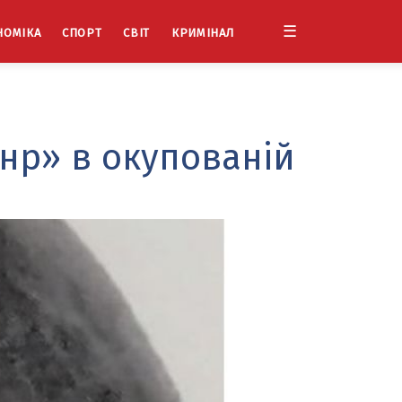
☰
НОМІКА
СПОРТ
СВІТ
КРИМІНАЛ
днр» в окупованій