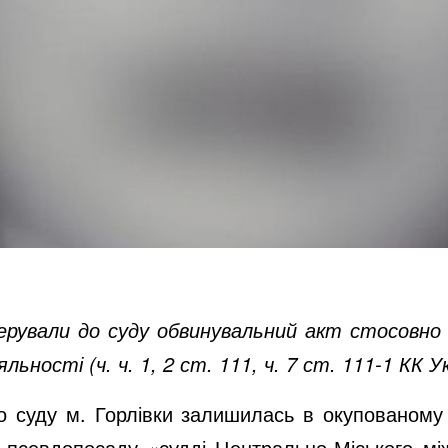
ерували до суду обвинувальний акт стосовно к
ності (ч. ч. 1, 2 ст. 111, ч. 7 ст. 111-1 КК Ук
го суду м. Горлівки залишилась в окупованому
а псевдопосаду «судді Центрально-Міського м