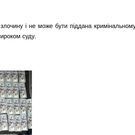
і злочину і не може бути піддана кримінальном
вироком суду.