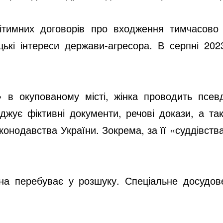
гітимних договорів про входження тимчасово
ькі інтереси держави-агресора. В серпні 20
в окупованому місті, жінка проводить псевд
джує фіктивні документи, речові докази, а та
аконодавства України. Зокрема, за її «суддівст
она перебуває у розшуку. Спеціальне досудо