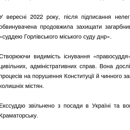
У вересні 2022 року, після підписання неле
обвинувачена продовжила захищати загарбниц
«суддею Горлівського міського суду днр».
Створюючи видимість існування «правосуддя» 
цивільних, адміністративних справ. Вона дослі
процесів на порушення Конституції й чинного з
колишніх містян.
Екссуддю звільнено з посади в Україні та в
Краматорську.