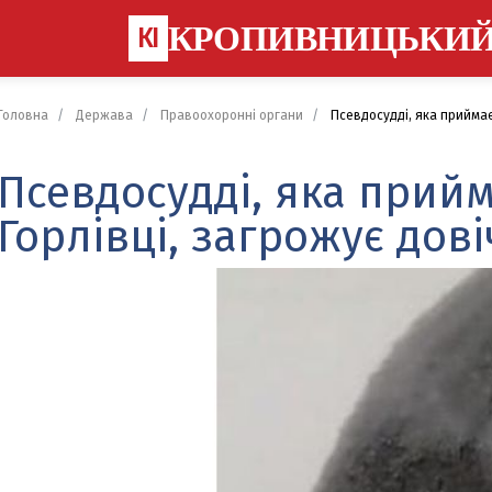
КРОПИВНИЦЬКИ
КІ
Головна
Держава
Правоохоронні органи
Псевдосудді, яка приймає 
Псевдосудді, яка прийм
Горлівці, загрожує дов