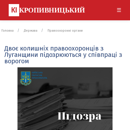
КІ
КРОПИВНИЦЬКИЙ
☰
Головна
Держава
Правоохоронні органи
Двоє колишніх правоохоронців з
Луганщини підозрюються у співпраці з
ворогом