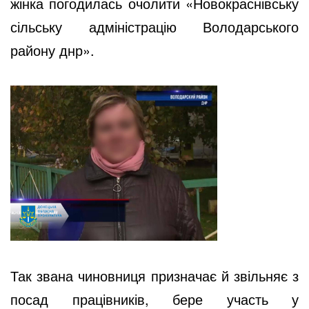
жінка погодилась очолити «Новокраснівську
сільську адміністрацію Володарського
району днр».
Так звана чиновниця призначає й звільняє з
посад працівників, бере участь у