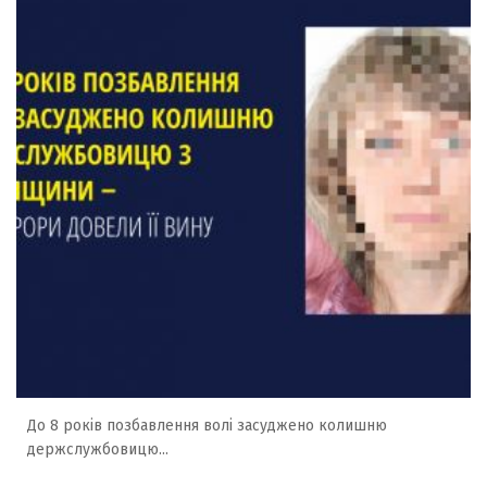
До 8 років позбавлення волі засуджено колишню
держслужбовицю...