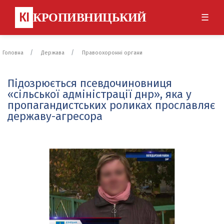
КІ
КРОПИВНИЦЬКИЙ
☰
Головна
Держава
Правоохоронні органи
Підозрюється псевдочиновниця
«сільської адміністрації днр», яка у
пропагандистських роликах прославляє
державу-агресора