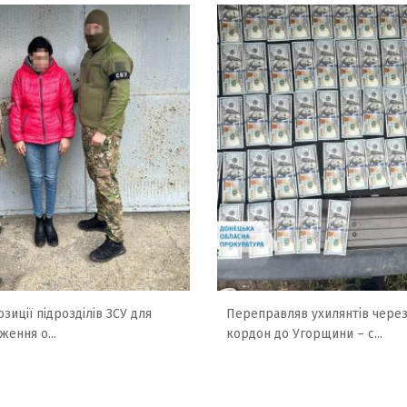
зиції підрозділів ЗСУ для
Переправляв ухилянтів чере
ження о...
кордон до Угорщини – с...