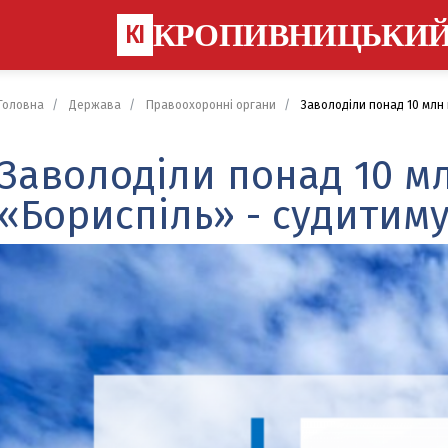
КРОПИВНИЦЬКИ
КІ
Головна
Держава
Правоохоронні органи
Заволоділи понад 10 млн
Заволоділи понад 10 м
«Бориспіль» - судитим