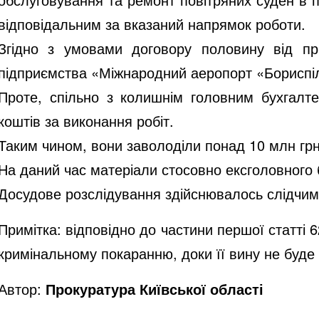
відповідальним за вказаний напрямок роботи.
Згідно з умовами договору половину від п
підприємства «Міжнародний аеропорт «Бориспі
Проте, спільно з колишнім головним бухгал
коштів за виконання робіт.
Таким чином, вони заволоділи понад 10 млн гр
На даний час матеріали стосовно ексголовного 
Досудове розслідування здійснювалось слідчими 
Примітка: відповідно до частини першої статті 
кримінальному покаранню, доки її вину не буд
Автор:
Прокуратура Київської області