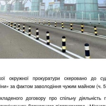
ької окружної прокуратури скеровано до с
аїни» за фактом заволодіння чужим
майном (ч. 5
кладеного договору про спільну діяльність 
приміщеннях Державного підприємства «Міжнар