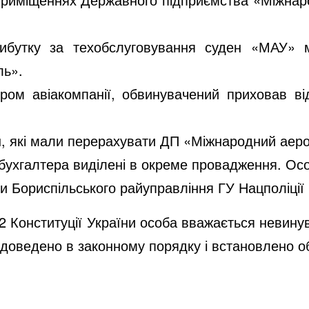
рибутку за техобслуговування суден «МАУ» 
ль».
тером
авіакомпанії,
обвинувачений приховав від
н, які мали перерахувати ДП «Міжнародний аеро
бухгалтера виділені в окреме провадження. Ос
Бориспільського райуправління ГУ Нацполіції в
62 Конституції України особа вважається невину
е доведено в законному порядку і встановлено 