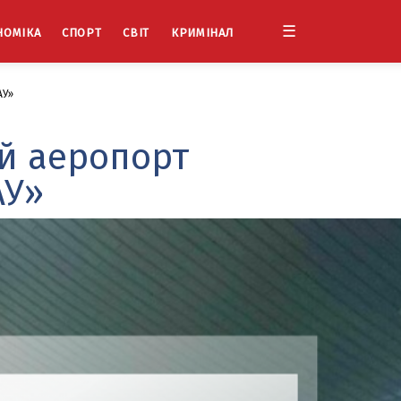
☰
НОМІКА
СПОРТ
СВІТ
КРИМІНАЛ
АУ»
й аеропорт
АУ»