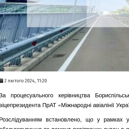
2 лютого 2024, 11:20
За процесуального керівництва Бориспільс
віцепрезидента ПрАТ «Міжнародні авіалінії Укр
Розслідуванням встановлено, що у рамках у
обслуговування та ремонт повітряних суден
в 