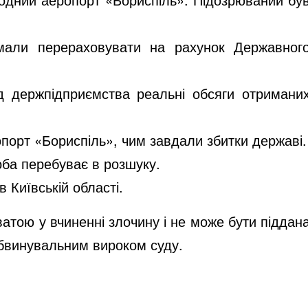
мали перераховувати на рахунок Державног
 держпідприємства реальні обсяги отримани
порт «Бориспіль», чим завдали збитки державі.
оба перебуває в розшуку.
 Київській області.
ватою у вчиненні злочину і не може бути піддан
обвинувальним вироком суду.