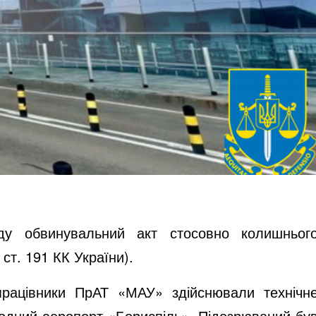
уду обвинувальний акт стосовно колишньог
 ст. 191 КК України).
працівники
ПрАТ «
МАУ» здійснювали
технічн
одний аеропорт «Бориспіль». Підозрюваний бу