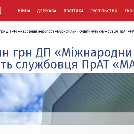
Й
ВІЙНА
ДЕРЖАВА
ПОЛІТИКА
СУСПІЛЬСТВО
ЕКО
 грн ДП «Міжнародний аеропорт «Бориспіль» - судитимуть службовця ПрАТ «М
лн грн ДП «Міжнародни
уть службовця ПрАТ «М