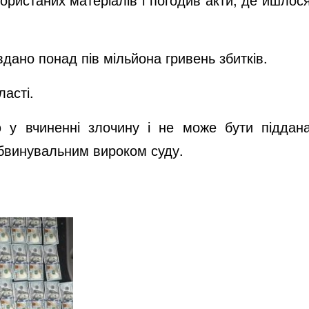
вдано понад пів мільйона гривень збитків.
ласті.
ю у вчиненні злочину і не може бути піддан
обвинувальним вироком суду.