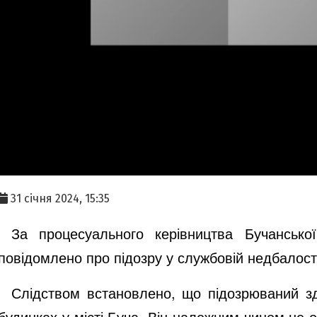
31 січня 2024, 15:35
За процесуального керівництва Бучансько
повідомлено про підозру у службовій недбалості 
Слідством встановлено, що підозрюваний з
будинках у місті Буча. В
ін належним чином не о