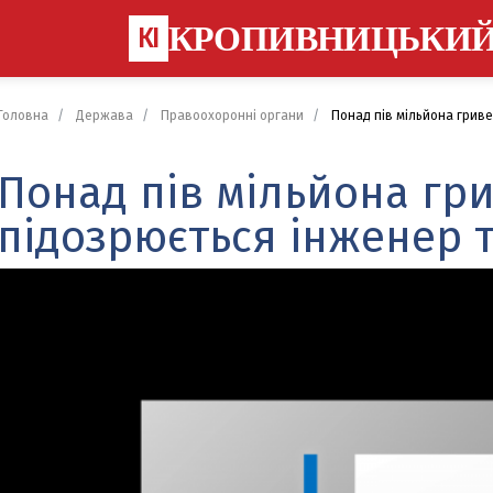
КРОПИВНИЦЬКИ
КІ
Головна
Держава
Правоохоронні органи
Понад пів мільйона гривен
Понад пів мільйона гри
підозрюється інженер 