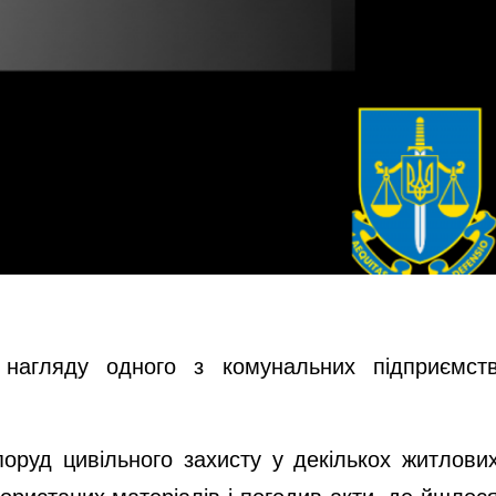
о нагляду одного з комунальних підприємст
поруд цивільного захисту у декількох житлови
ористаних матеріалів і погодив акти, де йшлос