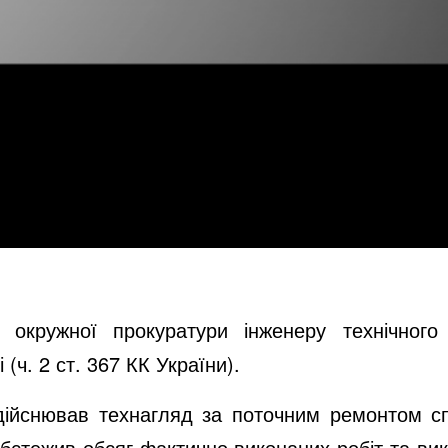
ї окружної прокуратури інженеру технічног
(ч. 2 ст. 367 КК України).
дійснював технагляд за поточним ремонтом
с
бстежив обсяг фактично виконаних робіт та вик