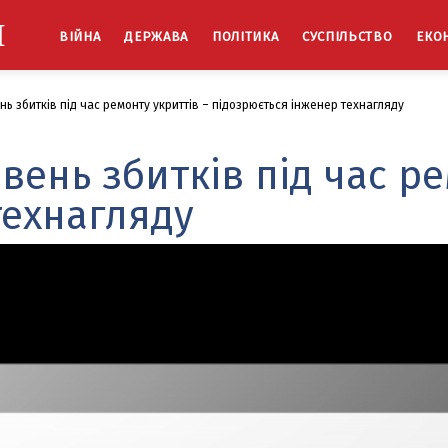
Й
ВІЙНА
ДЕРЖАВА
ПОЛІТИКА
СУСПІЛЬСТВО
ЕКО
ь збитків під час ремонту укриттів – підозрюється інженер технагляду
вень збитків під час ре
технагляду