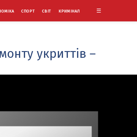
☰
НОМІКА
СПОРТ
СВІТ
КРИМІНАЛ
монту укриттів –