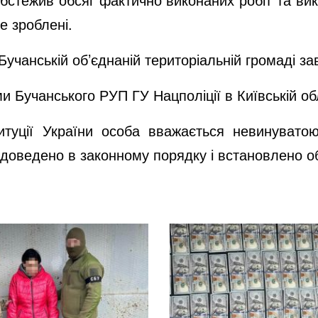
е зроблені.
Бучанській об’єднаній територіальній громаді за
 Бучанського РУП ГУ Нацполіції в Київській об
итуції України особа вважається невинувато
е доведено в законному порядку і встановлено 