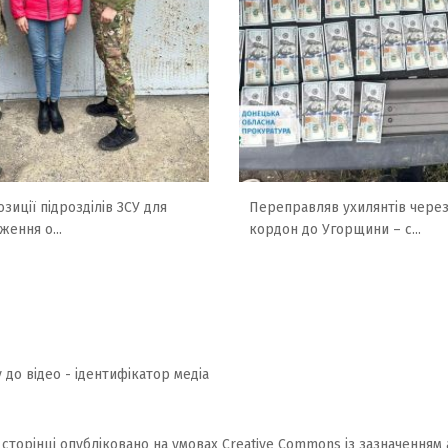
зиції підрозділів ЗСУ для
Переправляв ухилянтів чере
ження о...
кордон до Угорщини – с...
 до відео - ідентифікатор медіа
 сторінці опубліковано на умовах
Creative Commons із зазначенням 