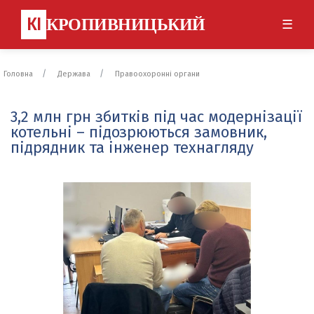
КІ
КРОПИВНИЦЬКИЙ
☰
Головна
Держава
Правоохоронні органи
3,2 млн грн збитків під час модернізації
котельні – підозрюються замовник,
підрядник та інженер технагляду