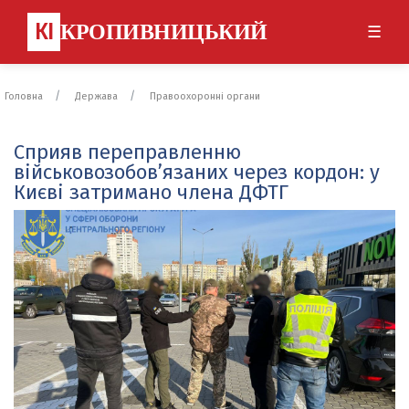
КІ
КРОПИВНИЦЬКИЙ
☰
Головна
Держава
Правоохоронні органи
Сприяв переправленню
військовозобов’язаних через кордон: у
Києві затримано члена ДФТГ