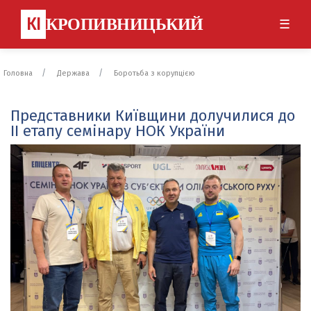
КІ
КРОПИВНИЦЬКИЙ
☰
Головна
Держава
Боротьба з корупцією
Представники Київщини долучилися до
ІІ етапу семінару НОК України