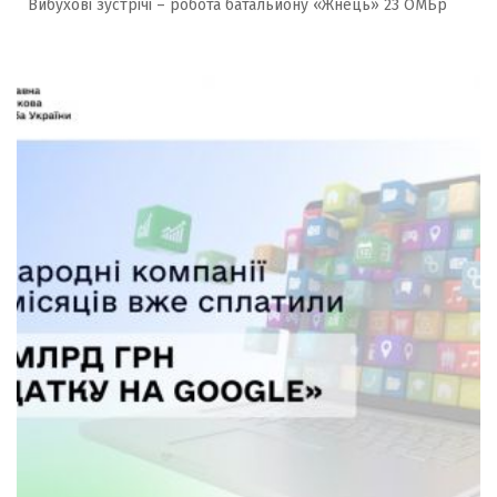
Вибухові зустрічі – робота батальйону «Жнець» 23 ОМБр