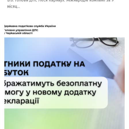
В.о. Голови ДПС Леся Карнаух: Міжнародні компанії за 9
місяц...