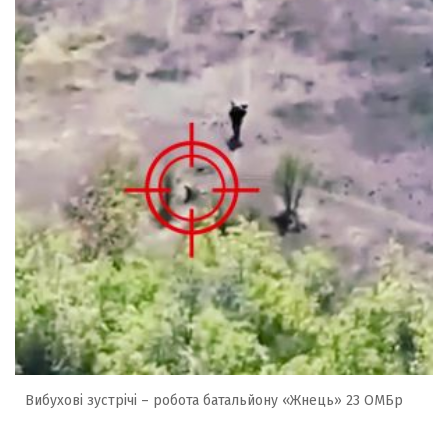
Вибухові зустрічі – робота батальйону «Жнець» 23 ОМБр