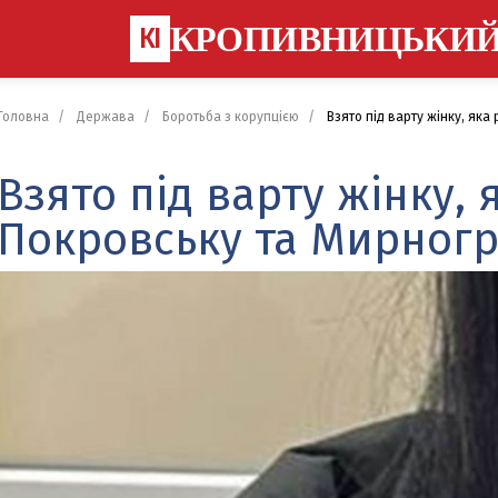
КРОПИВНИЦЬКИ
КІ
Головна
Держава
Боротьба з корупцією
Взято під варту жінку, яка
Взято під варту жінку,
Покровську та Мирногр