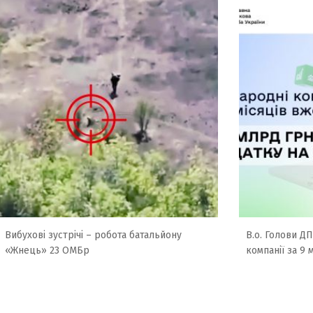
Вибухові зустрічі – робота батальйону
В.о. Голови Д
«Жнець» 23 ОМБр
компанії за 9 м