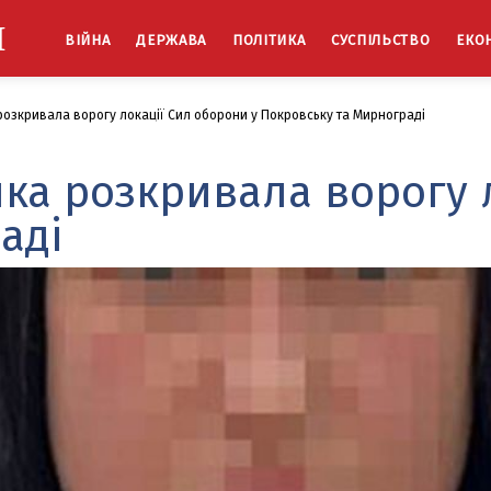
Й
ВІЙНА
ДЕРЖАВА
ПОЛІТИКА
СУСПІЛЬСТВО
ЕКО
 розкривала ворогу локації Сил оборони у Покровську та Мирнограді
 яка розкривала ворогу 
аді