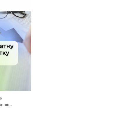
ок
опо...