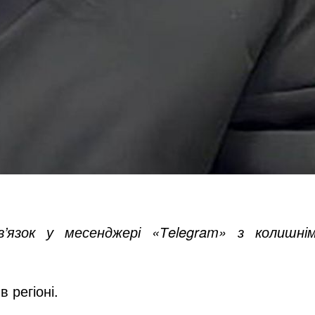
’язок у месенджері «Тelegram» з колишні
 регіоні.