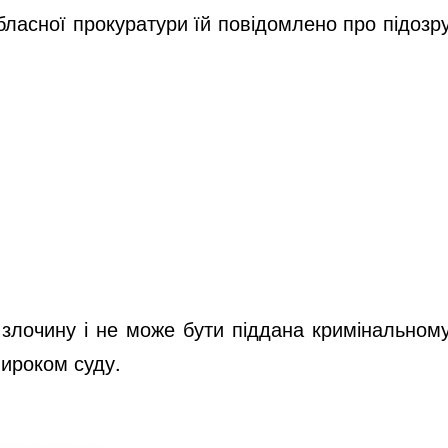
бласної прокуратури їй повідомлено про підозр
і злочину і не може бути піддана кримінальном
вироком суду.