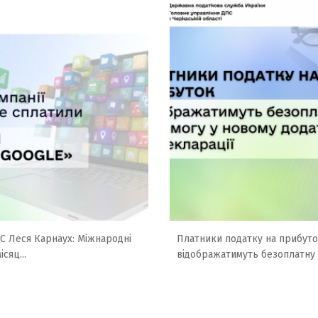
ПС Леся Карнаух: Міжнародні
Платники податку на прибут
ісяц...
відображатимуть безоплатну д