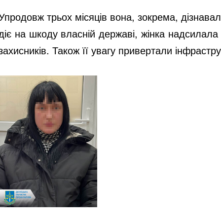
Упродовж трьох місяців вона, зокрема, дізнавал
діє на шкоду власній державі, жінка надсилала 
захисників. Також її увагу привертали інфрастр