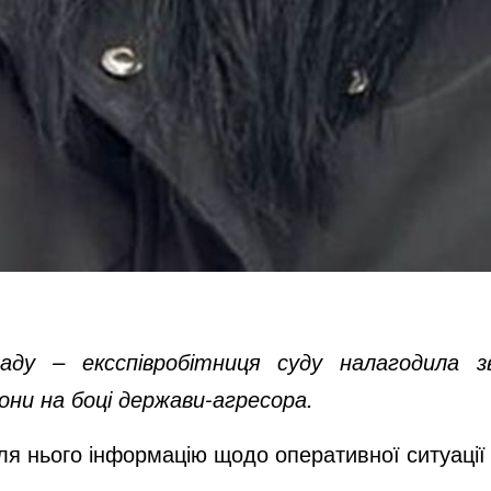
ду – ексспівробітниця суду налагодила зв
они на боці держави-агресора.
ля нього інформацію щодо оперативної ситуації в