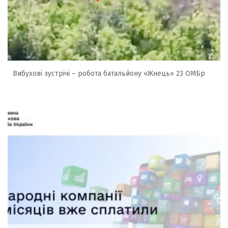
Вибухові зустрічі – робота батальйону «Жнець» 23 ОМБр