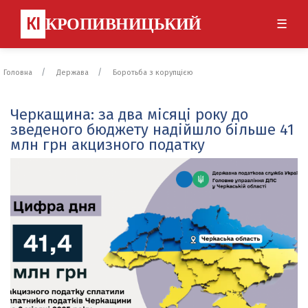
КІ
КРОПИВНИЦЬКИЙ
☰
Головна
Держава
Боротьба з корупцією
Черкащина: за два місяці року до
зведеного бюджету надійшло більше 41
млн грн акцизного податку