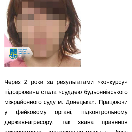
Через 2 роки за результатами «конкурсу»
підозрювана стала «суддею будьоннівського
міжрайонного суду м. Донецька». Працюючи
у фейковому органі, підконтрольному
державі-агресору, так звана правниця
використовує матеріально-технічну базу