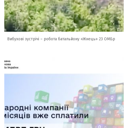
Вибухові зустрічі – робота батальйону «Жнець» 23 ОМБр