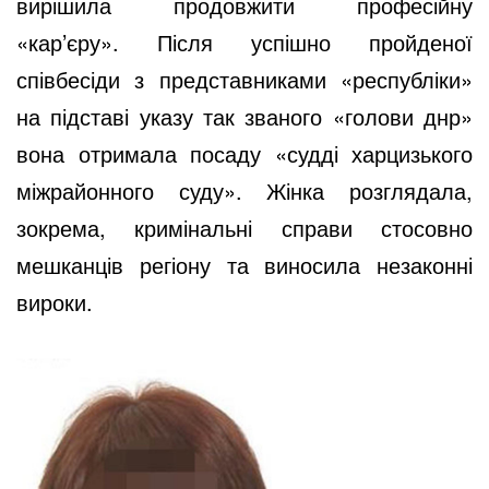
вирішила продовжити професійну
«кар’єру». Після успішно пройденої
співбесіди з представниками «республіки»
на підставі указу так званого «голови днр»
вона отримала посаду «судді харцизького
міжрайонного суду». Жінка розглядала,
зокрема, кримінальні справи стосовно
мешканців регіону та виносила незаконні
вироки.