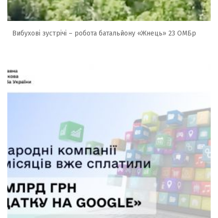
Вибухові зустрічі – робота батальйону «Жнець» 23 ОМБр