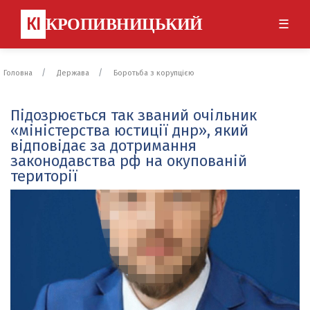
КІ
КРОПИВНИЦЬКИЙ
☰
Головна
Держава
Боротьба з корупцією
Підозрюється так званий очільник
«міністерства юстиції днр», який
відповідає за дотримання
законодавства рф на окупованій
території