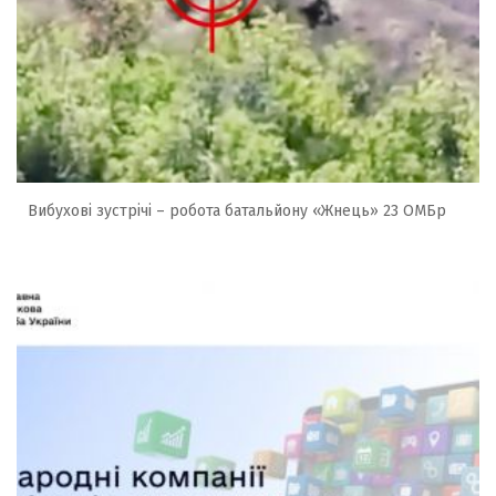
Вибухові зустрічі – робота батальйону «Жнець» 23 ОМБр