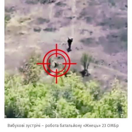
Вибухові зустрічі – робота батальйону «Жнець» 23 ОМБр