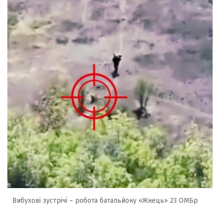
Вибухові зустрічі – робота батальйону «Жнець» 23 ОМБр