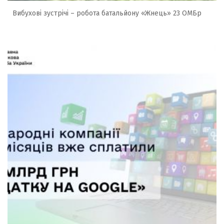
Вибухові зустрічі – робота батальйону «Жнець» 23 ОМБр