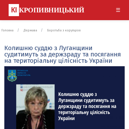
КІ
КРОПИВНИЦЬКИЙ
☰
Головна
Держава
Боротьба з корупцією
Колишню суддю з Луганщини
судитимуть за держзраду та посягання
на територіальну цілісність України