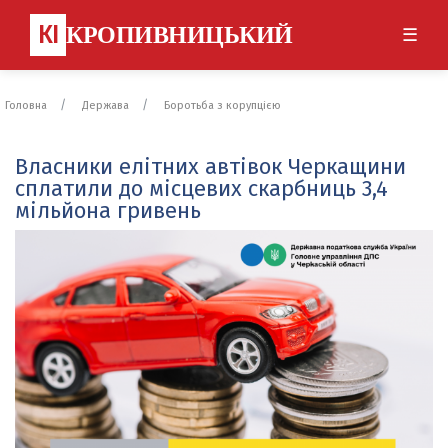
КІ
КРОПИВНИЦЬКИЙ
☰
Головна
Держава
Боротьба з корупцією
Власники елітних автівок Черкащини
сплатили до місцевих скарбниць 3,4
мільйона гривень