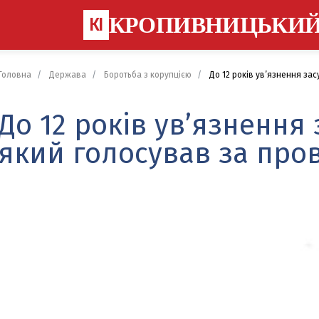
КРОПИВНИЦЬКИ
КІ
Головна
Держава
Боротьба з корупцією
До 12 років ув’язнення за
До 12 років ув’язнення
який голосував за про