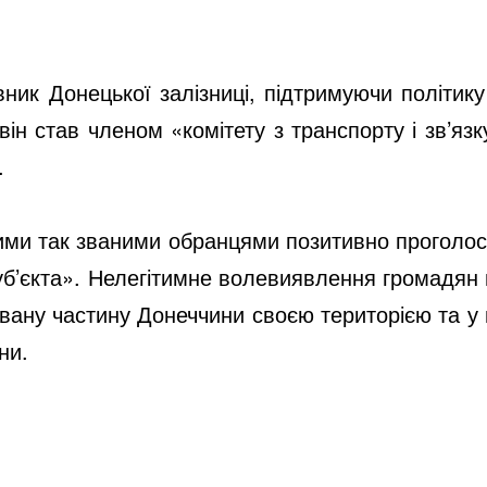
вник Донецької залізниці, підтримуючи політик
н став членом «комітету з транспорту і зв’язк
.
шими так званими обранцями позитивно проголо
б’єкта». Нелегітимне волевиявлення громадян в
овану частину Донеччини своєю територією та 
ни.