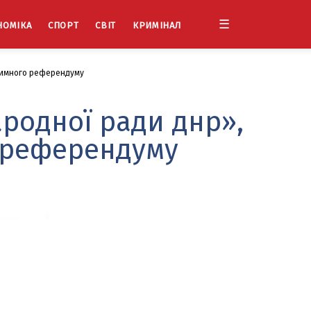
☰
НОМІКА
СПОРТ
СВІТ
КРИМІНАЛ
ітимного референдуму
ародної ради днр»,
о референдуму