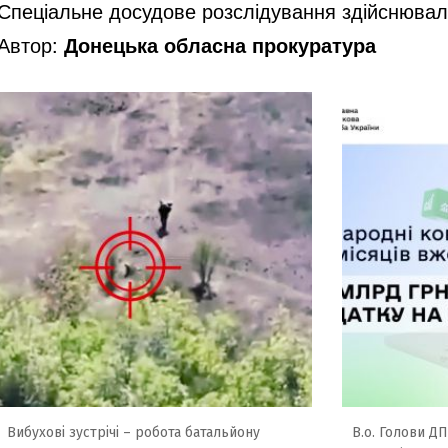
Спеціальне досудове розслідування здійснювали
Автор:
Донецька обласна прокуратура
Вибухові зустрічі – робота батальйону
В.о. Голови Д