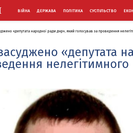
Й
ВІЙНА
ДЕРЖАВА
ПОЛІТИКА
СУСПІЛЬСТВО
ЕКО
суджено «депутата народної ради днр», який голосував за проведення нелег
 засуджено «депутата н
ведення нелегітимног