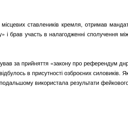
у місцевих ставлеників кремля, отримав манда
у» і брав участь в налагодженні сполучення мі
сував за прийняття «закону про референдум дн
ідбулось в присутності озброєних силовиків. Я
у подальшому використала результати фейковог