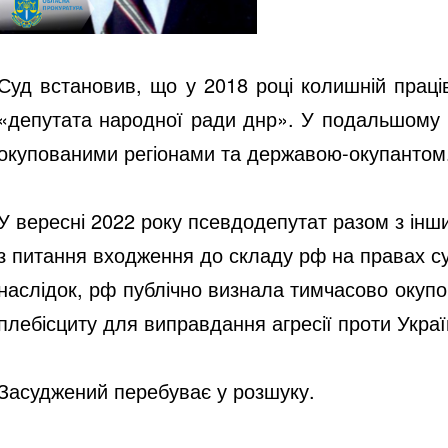
Суд встановив, що у 2018 році колишній праці
«депутата народної ради днр». У подальшому ві
окупованими регіонами та державою-окупантом
У вересні 2022 року псевдодепутат разом з ін
з питання входження до складу рф на правах су
наслідок, рф публічно визнала тимчасово окуп
плебісциту для виправдання агресії проти Украї
Засуджений перебуває у розшуку.