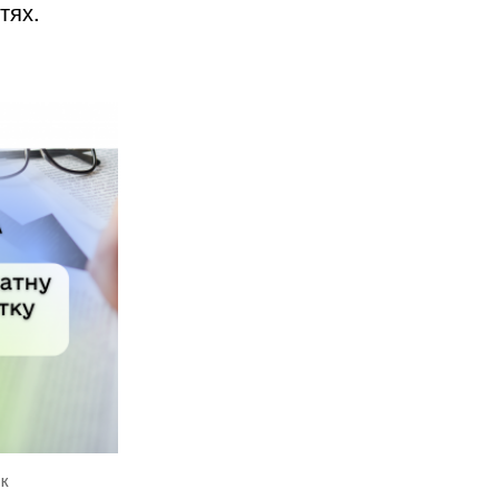
тях.
ок