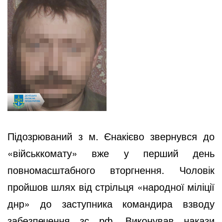
Підозрюваний з м. Єнакієво звернувся до
«військкомату» вже у перший день
повномасштабного вторгнення. Чоловік
пройшов шлях від стрільця «народної міліції
днр» до заступника командира взводу
забезпечення зс рф. Виконував накази