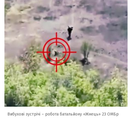
Вибухові зустрічі – робота батальйону «Жнець» 23 ОМБр