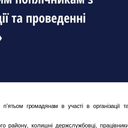
п’ятьом громадянам в участі в організації т
го району, колишні держслужбовці, працівник