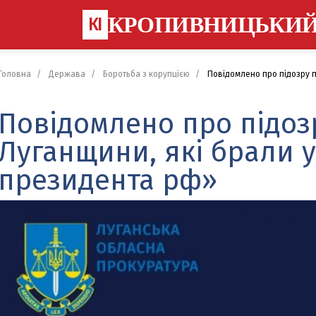
КРОПИВНИЦЬКИ
КІ
Головна
Держава
Боротьба з корупцією
Повідомлено про підозру п
Повідомлено про підоз
Луганщини, які брали у
президента рф»