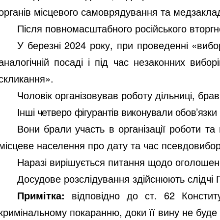
органів місцевого самоврядування та медзаклад
Після повномасштабного російського вторгн
У березні 2024 року, при проведенні «виб
аналогічній посаді і під час незаконних вибо
скликання».
Чоловік організовував роботу дільниці, брав
Інші четверо фігурантів виконували обов’язк
Вони брали участь в організації роботи та
місцеве населення про дату та час псевдовибор
Наразі вирішується питання щодо оголошенн
Досудове розслідування здійснюють слідчі Г
Примітка:
відповідно до ст. 62 Констит
кримінальному покаранню, доки її вину не буд