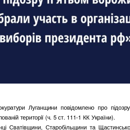
окуратури Луганщини повідомлено про підозру 
ваній території (ч. 5 ст. 111-1 КК України).
нці Сватівщини, Старобільщини та Щастинсько