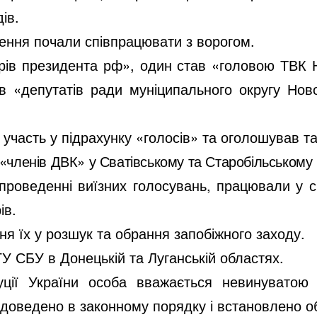
ів.
ення почали співпрацювати з ворогом.
орів президента рф», один став «головою ТВК 
рів «депутатів ради муніципального округу Н
 участь у підрахунку «голосів» та оголошував та
и «членів ДВК» у Сватівському та Старобільському
 проведенні виїзних голосувань, працювали у 
ів.
я їх у розшук та обрання запобіжного заходу.
У СБУ в Донецькій та Луганській областях.
уції України особа вважається невинуватою
е доведено в законному порядку і встановлено 