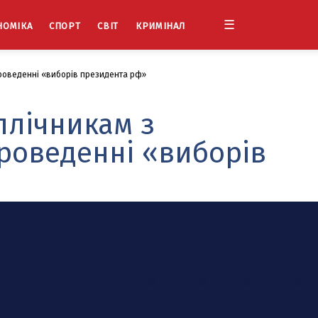
☰
НОМІКА
СПОРТ
СВІТ
КРИМІНАЛ
проведенні «виборів президента рф»
плічникам з
проведенні «виборів