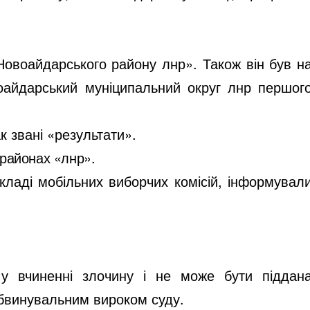
Новоайдарського району лнр». Також він був н
овоайдарський муніципальний округ лнр першог
к звані «результати».
 районах «лнр».
складі мобільних виборчих комісій, інформувал
 у вчиненні злочину і не може бути піддан
обвинувальним вироком суду.