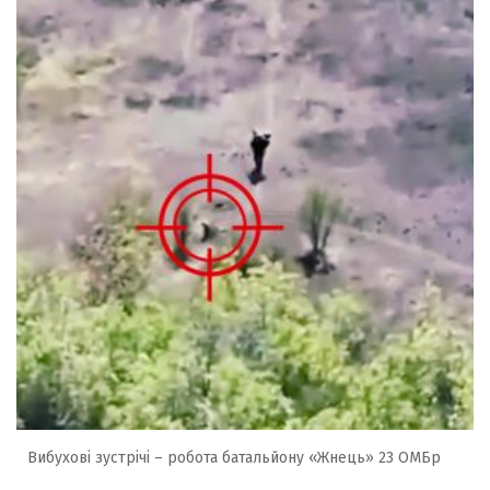
Вибухові зустрічі – робота батальйону «Жнець» 23 ОМБр