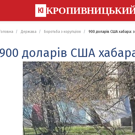
КРОПИВНИЦЬКИ
КІ
Головна
Держава
Боротьба з корупцією
900 доларів США хабара: з
900 доларів США хабара