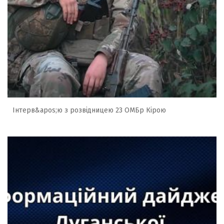
Інтерв&apos;ю з розвідницею 23 ОМБр Кірою