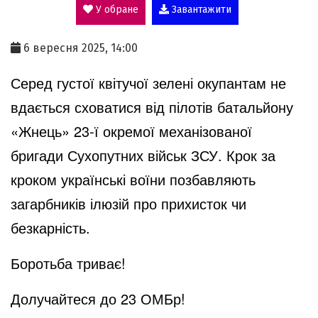
У обране
Завантажити
a
6 вересня 2025, 14:00
y
Серед густої квітучої зелені окупантам не
вдається сховатися від пілотів батальйону
V
«Жнець» 23-ї окремої механізованої
бригади Сухопутних військ ЗСУ. Крок за
i
кроком українські воїни позбавляють
загарбників ілюзій про прихисток чи
d
безкарність.
Боротьба триває!
e
Долучайтеся до 23 ОМБр!