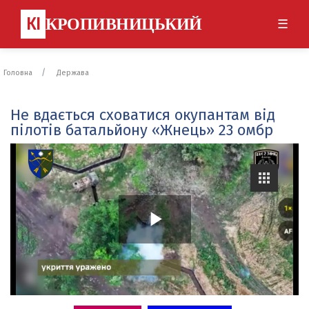
КІ
КРОПИВНИЦЬКИЙ
☰
Головна
Держава
Не вдається сховатися окупантам від
пілотів батальйону «Жнець» 23 омбр
P
l