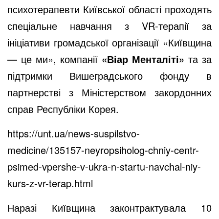
психотерапевти Київської області проходять
спеціальне навчання з VR-терапії за
ініціативи громадської організації «Київщина
— це ми», компанії
«Віар Менталіті»
та за
підтримки Вишеградського фонду в
партнерстві з Міністерством закордонних
справ Республіки Корея.
https://unt.ua/news-suspilstvo-
medicine/135157-neyropsiholog-chniy-centr-
psimed-vpershe-v-ukra-n-startu-navchal-niy-
kurs-z-vr-terap.html
Наразі Київщина законтрактувала 10