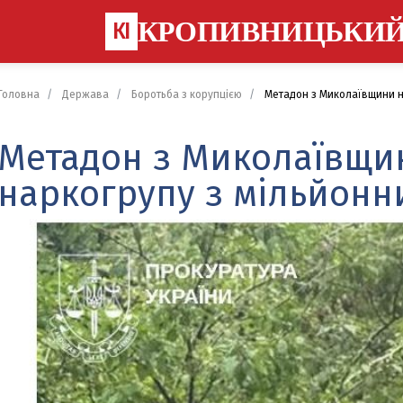
КРОПИВНИЦЬКИ
КІ
Головна
Держава
Боротьба з корупцією
Метадон з Миколаївщини на
Метадон з Миколаївщин
наркогрупу з мільйонн