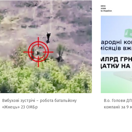
Вибухові зустрічі – робота батальйону
В.о. Голови Д
«Жнець» 23 ОМБр
компанії за 9 м