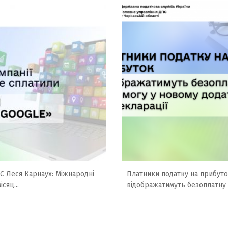
ПС Леся Карнаух: Міжнародні
Платники податку на прибут
ісяц...
відображатимуть безоплатну д