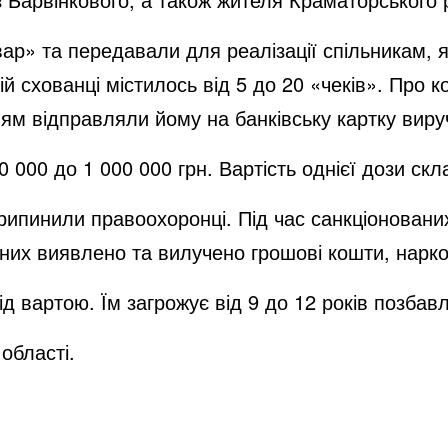
ар» та передавали для реалізації спільникам, я
ій схованці містилось від 5 до 20 «чеків». Про к
м відправляли йому на банківську картку виру
 000 до 1 000 000 грн. Вартість однієї дози скл
припинили правоохоронці. Під час санкціонован
них виявлено та вилучено грошові кошти, наркот
 вартою. Їм загрожує від 9 до 12 років позбавл
області.