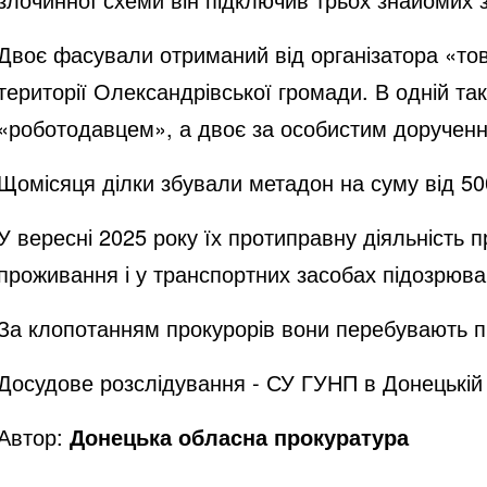
Двоє фасували отриманий від організатора «тов
території Олександрівської громади. В одній так
«роботодавцем», а двоє за особистим доручення
Щомісяця ділки збували метадон на суму від 500
У вересні 2025 року їх протиправну діяльність 
проживання і у транспортних засобах підозрюва
За клопотанням прокурорів вони перебувають під
Досудове розслідування - СУ ГУНП в Донецькій 
Автор:
Донецька обласна прокуратура