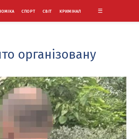
☰
НОМІКА
СПОРТ
СВІТ
КРИМІНАЛ
то організовану