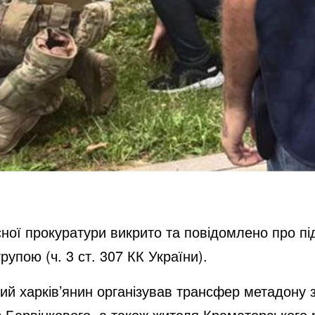
ної прокуратури викрито та повідомлено про пі
упою (ч. 3 ст. 307 КК України).
ий харків’янин організував трансфер метадону 
з Барвінкового, а також жителя Краматорського 