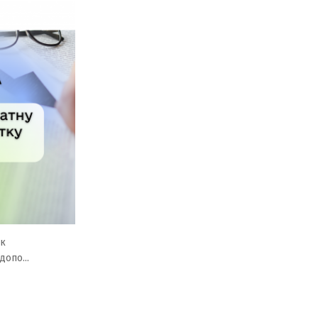
ок
опо...