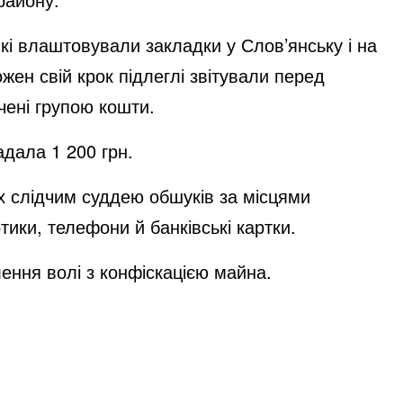
кі влаштовували закладки у Слов’янську і на
ожен свій крок підлеглі звітували перед
чені групою кошти.
адала 1 200 грн.
их слідчим суддею обшуків за місцями
ики, телефони й банківські картки.
ення волі з конфіскацією майна.