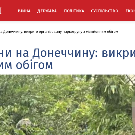
Й
ВІЙНА
ДЕРЖАВА
ПОЛІТИКА
СУСПІЛЬСТВО
ЕКО
 Донеччину: викрито організовану наркогрупу з мільйонним обігом
и на Донеччину: викри
им обігом