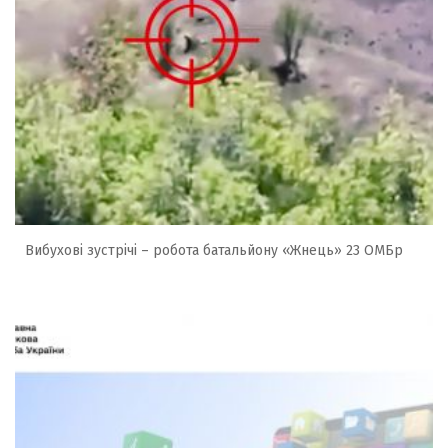
Вибухові зустрічі – робота батальйону «Жнець» 23 ОМБр